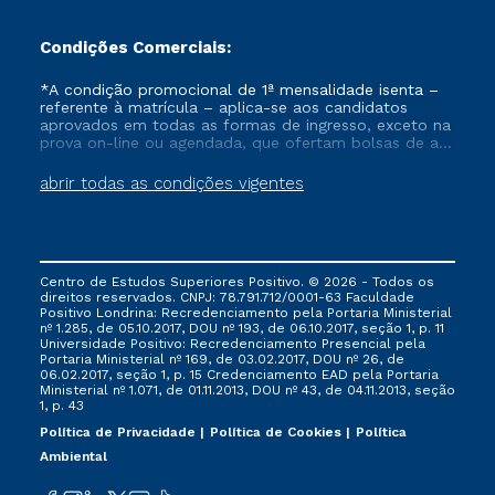
Condições Comerciais:
*A condição promocional de 1ª mensalidade isenta –
referente à matrícula – aplica-se aos candidatos
aprovados em todas as formas de ingresso, exceto na
prova on-line ou agendada, que ofertam bolsas de até
50% de desconto, ambos ingressantes no semestre
vigente, que ainda não tenham efetivado e/ou não
abrir todas as condições vigentes
tenham cancelado ou trancado sua matrícula em uma
das Instituições da Cruzeiro do Sul Educacional, no
período de um ano. Tais condições não se aplicam
aos cursos de Medicina, e também para matriculados
via FIES, Prouni e outros programas governamentais, e
Centro de Estudos Superiores Positivo. © 2026 - Todos os
não se acumula com nenhuma outra campanha
direitos reservados. CNPJ: 78.791.712/0001-63 Faculdade
ofertada pela Instituição.
Positivo Londrina: Recredenciamento pela Portaria Ministerial
nº 1.285, de 05.10.2017, DOU nº 193, de 06.10.2017, seção 1, p. 11
Universidade Positivo: Recredenciamento Presencial ​pela
Portaria Ministerial nº 169, de 03.02.2017, DOU nº 26, de
06.02.2017, seção 1, p. 15 Credenciamento EAD pela Portaria
Ministerial nº 1.071, de 01.11.2013, DOU nº 43, de 04.11.2013, seção
1, p. 43
Política de Privacidade
Política de Cookies
Política
Ambiental