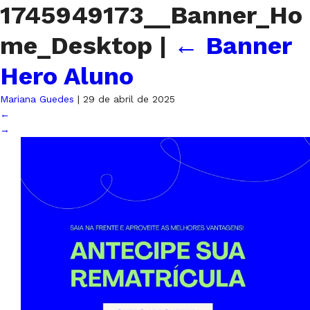
1745949173__Banner_Ho
me_Desktop
|
←
Banner
Hero Aluno
Mariana Guedes
|
29 de abril de 2025
←
→