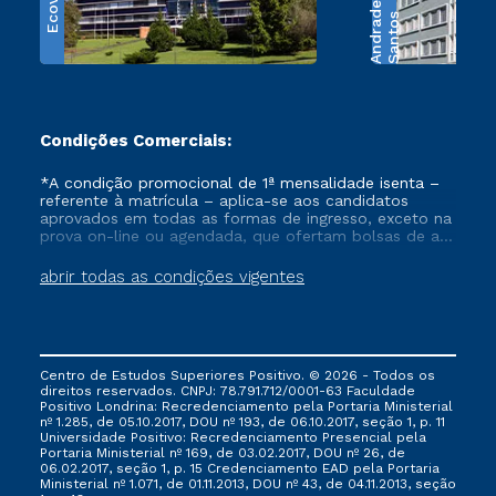
Ecoville
e
S
a
n
t
o
s
A
n
d
r
a
d
Condições Comerciais:
*A condição promocional de 1ª mensalidade isenta –
referente à matrícula – aplica-se aos candidatos
aprovados em todas as formas de ingresso, exceto na
prova on-line ou agendada, que ofertam bolsas de até
50% de desconto, ambos ingressantes no semestre
vigente, que ainda não tenham efetivado e/ou não
abrir todas as condições vigentes
tenham cancelado ou trancado sua matrícula em uma
das Instituições da Cruzeiro do Sul Educacional, no
período de um ano. Tais condições não se aplicam
aos cursos de Medicina, e também para matriculados
via FIES, Prouni e outros programas governamentais, e
Centro de Estudos Superiores Positivo. © 2026 - Todos os
não se acumula com nenhuma outra campanha
direitos reservados. CNPJ: 78.791.712/0001-63 Faculdade
ofertada pela Instituição.
Positivo Londrina: Recredenciamento pela Portaria Ministerial
nº 1.285, de 05.10.2017, DOU nº 193, de 06.10.2017, seção 1, p. 11
Universidade Positivo: Recredenciamento Presencial ​pela
Portaria Ministerial nº 169, de 03.02.2017, DOU nº 26, de
06.02.2017, seção 1, p. 15 Credenciamento EAD pela Portaria
Ministerial nº 1.071, de 01.11.2013, DOU nº 43, de 04.11.2013, seção