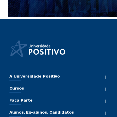
A Universidade Positivo
Nossa História
Cursos
Sala de Imprensa
Graduação
Atos Normativos
Faça Parte
Pós-Graduação
Trabalhe Conosco
Vestibular Mérito
Cursos de Medicina
Sou Colaborador
Alunos, Ex-alunos, Candidatos
Vestibular Redação
Cursos Livres