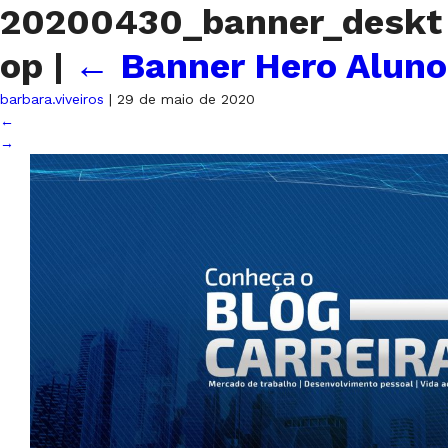
20200430_banner_deskt
op
|
←
Banner Hero Aluno
barbara.viveiros
|
29 de maio de 2020
←
→