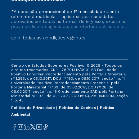
*A condição promocional de 1ª mensalidade isenta –
referente à matrícula – aplica-se aos candidatos
aprovados em todas as formas de ingresso, exceto na
prova on-line ou agendada, que ofertam bolsas de até
50% de desconto, ambos ingressantes no semestre
vigente, que ainda não tenham efetivado e/ou não
abrir todas as condições vigentes
tenham cancelado ou trancado sua matrícula em uma
das Instituições da Cruzeiro do Sul Educacional, no
período de um ano. Tais condições não se aplicam
aos cursos de Medicina, e também para matriculados
via FIES, Prouni e outros programas governamentais, e
Centro de Estudos Superiores Positivo. © 2026 - Todos os
não se acumula com nenhuma outra campanha
direitos reservados. CNPJ: 78.791.712/0001-63 Faculdade
ofertada pela Instituição.
Positivo Londrina: Recredenciamento pela Portaria Ministerial
nº 1.285, de 05.10.2017, DOU nº 193, de 06.10.2017, seção 1, p. 11
Universidade Positivo: Recredenciamento Presencial ​pela
Portaria Ministerial nº 169, de 03.02.2017, DOU nº 26, de
06.02.2017, seção 1, p. 15 Credenciamento EAD pela Portaria
Ministerial nº 1.071, de 01.11.2013, DOU nº 43, de 04.11.2013, seção
1, p. 43
Política de Privacidade
Política de Cookies
Política
Ambiental