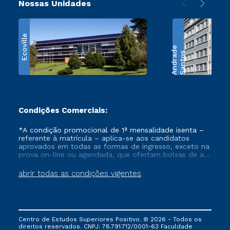
Nossas Unidades
Ecoville
e
S
a
n
t
o
s
A
n
d
r
a
d
Condições Comerciais:
*A condição promocional de 1ª mensalidade isenta –
referente à matrícula – aplica-se aos candidatos
aprovados em todas as formas de ingresso, exceto na
prova on-line ou agendada, que ofertam bolsas de até
50% de desconto, ambos ingressantes no semestre
vigente, que ainda não tenham efetivado e/ou não
abrir todas as condições vigentes
tenham cancelado ou trancado sua matrícula em uma
das Instituições da Cruzeiro do Sul Educacional, no
período de um ano. Tais condições não se aplicam
aos cursos de Medicina, e também para matriculados
via FIES, Prouni e outros programas governamentais, e
Centro de Estudos Superiores Positivo. © 2026 - Todos os
não se acumula com nenhuma outra campanha
direitos reservados. CNPJ: 78.791.712/0001-63 Faculdade
ofertada pela Instituição.