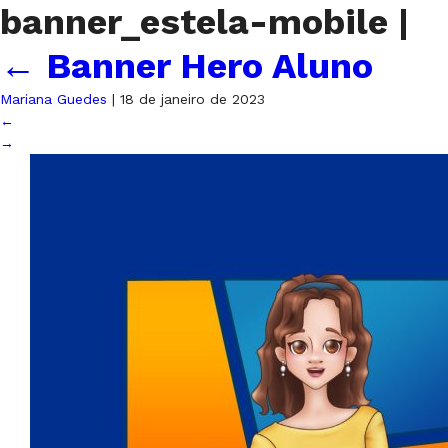
banner_estela-mobile
|
←
Banner Hero Aluno
Mariana Guedes
|
18 de janeiro de 2023
←
→