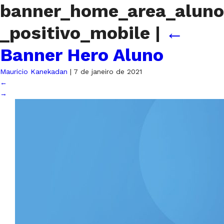
banner_home_area_aluno
_positivo_mobile
|
←
Banner Hero Aluno
Mauricio Kanekadan
|
7 de janeiro de 2021
←
→