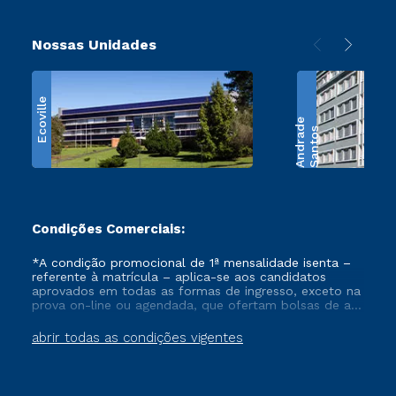
Nossas Unidades
Ecoville
e
S
a
n
t
o
s
A
n
d
r
a
d
Condições Comerciais:
*A condição promocional de 1ª mensalidade isenta –
referente à matrícula – aplica-se aos candidatos
aprovados em todas as formas de ingresso, exceto na
prova on-line ou agendada, que ofertam bolsas de até
50% de desconto, ambos ingressantes no semestre
vigente, que ainda não tenham efetivado e/ou não
abrir todas as condições vigentes
tenham cancelado ou trancado sua matrícula em uma
das Instituições da Cruzeiro do Sul Educacional, no
período de um ano. Tais condições não se aplicam
aos cursos de Medicina, e também para matriculados