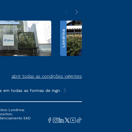
Londrina
abrir todas as condições vigentes
m todas as formas de ingresso, exceto na prova on-line ou agen
**Semipresencial é um formato do E
tivo Londrina:
ositivo:
Credenciamento EAD