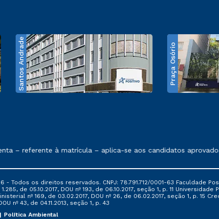
Santos Andrade
Praça Osório
e exposto no contrato de prestação de serviços
– referente à matrícula – aplica-se aos candidatos aprovados e
6 - Todos os direitos reservados. CNPJ: 78.791.712/0001-63 Faculdade Posi
.285, de 05.10.2017, DOU nº 193, de 06.10.2017, seção 1, p. 11 Universidade P
nisterial nº 169, de 03.02.2017, DOU nº 26, de 06.02.2017, seção 1, p. 15 
 DOU nº 43, de 04.11.2013, seção 1, p. 43
Política Ambiental