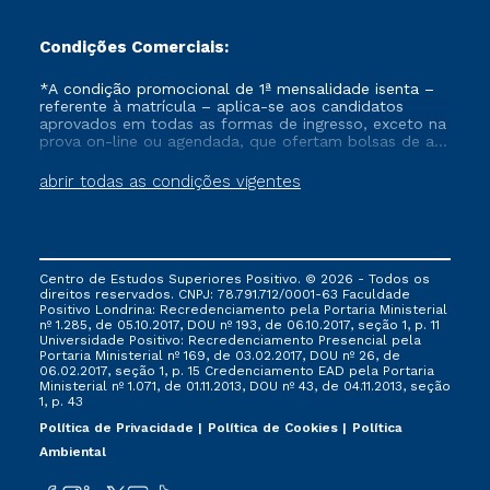
Condições Comerciais:
*A condição promocional de 1ª mensalidade isenta –
referente à matrícula – aplica-se aos candidatos
aprovados em todas as formas de ingresso, exceto na
prova on-line ou agendada, que ofertam bolsas de até
50% de desconto, ambos ingressantes no semestre
vigente, que ainda não tenham efetivado e/ou não
abrir todas as condições vigentes
tenham cancelado ou trancado sua matrícula em uma
das Instituições da Cruzeiro do Sul Educacional, no
período de um ano. Tais condições não se aplicam
aos cursos de Medicina, e também para matriculados
via FIES, Prouni e outros programas governamentais, e
Centro de Estudos Superiores Positivo. © 2026 - Todos os
não se acumula com nenhuma outra campanha
direitos reservados. CNPJ: 78.791.712/0001-63 Faculdade
ofertada pela Instituição.
Positivo Londrina: Recredenciamento pela Portaria Ministerial
nº 1.285, de 05.10.2017, DOU nº 193, de 06.10.2017, seção 1, p. 11
Universidade Positivo: Recredenciamento Presencial ​pela
Portaria Ministerial nº 169, de 03.02.2017, DOU nº 26, de
06.02.2017, seção 1, p. 15 Credenciamento EAD pela Portaria
Ministerial nº 1.071, de 01.11.2013, DOU nº 43, de 04.11.2013, seção
1, p. 43
Política de Privacidade
Política de Cookies
Política
Ambiental