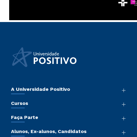
A Universidade Positivo
Nossa História
Cursos
Sala de Imprensa
Graduação
Atos Normativos
Faça Parte
Pós-Graduação
Trabalhe Conosco
Vestibular Mérito
Cursos de Medicina
Sou Colaborador
Alunos, Ex-alunos, Candidatos
Vestibular Redação
Cursos Livres