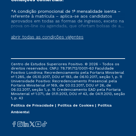
*A condição promocional de 1ª mensalidade isenta –
referente à matrícula – aplica-se aos candidatos
aprovados em todas as formas de ingresso, exceto na
prova on-line ou agendada, que ofertam bolsas de até
50% de desconto, ambos ingressantes no semestre
vigente, que ainda não tenham efetivado e/ou não
abrir todas as condições vigentes
tenham cancelado ou trancado sua matrícula em uma
das Instituições da Cruzeiro do Sul Educacional, no
período de um ano. Tais condições não se aplicam
aos cursos de Medicina, e também para matriculados
via FIES, Prouni e outros programas governamentais, e
Centro de Estudos Superiores Positivo. © 2026 - Todos os
não se acumula com nenhuma outra campanha
direitos reservados. CNPJ: 78.791.712/0001-63 Faculdade
ofertada pela Instituição.
Positivo Londrina: Recredenciamento pela Portaria Ministerial
nº 1.285, de 05.10.2017, DOU nº 193, de 06.10.2017, seção 1, p. 11
Universidade Positivo: Recredenciamento Presencial ​pela
Portaria Ministerial nº 169, de 03.02.2017, DOU nº 26, de
06.02.2017, seção 1, p. 15 Credenciamento EAD pela Portaria
Ministerial nº 1.071, de 01.11.2013, DOU nº 43, de 04.11.2013, seção
1, p. 43
Política de Privacidade
Política de Cookies
Política
Ambiental