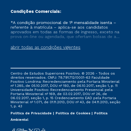
Condições Comerciais:
*A condição promocional de 1ª mensalidade isenta –
referente à matrícula – aplica-se aos candidatos
aprovados em todas as formas de ingresso, exceto na
prova on-line ou agendada, que ofertam bolsas de até
50% de desconto, ambos ingressantes no semestre
vigente, que ainda não tenham efetivado e/ou não
abrir todas as condições vigentes
tenham cancelado ou trancado sua matrícula em uma
das Instituições da Cruzeiro do Sul Educacional, no
período de um ano. Tais condições não se aplicam
aos cursos de Medicina, e também para matriculados
via FIES, Prouni e outros programas governamentais, e
Centro de Estudos Superiores Positivo. © 2026 - Todos os
não se acumula com nenhuma outra campanha
direitos reservados. CNPJ: 78.791.712/0001-63 Faculdade
ofertada pela Instituição.
Positivo Londrina: Recredenciamento pela Portaria Ministerial
nº 1.285, de 05.10.2017, DOU nº 193, de 06.10.2017, seção 1, p. 11
Universidade Positivo: Recredenciamento Presencial ​pela
Portaria Ministerial nº 169, de 03.02.2017, DOU nº 26, de
06.02.2017, seção 1, p. 15 Credenciamento EAD pela Portaria
Ministerial nº 1.071, de 01.11.2013, DOU nº 43, de 04.11.2013, seção
1, p. 43
Política de Privacidade
Política de Cookies
Política
Ambiental