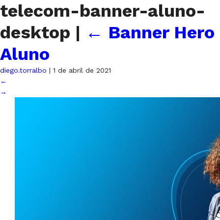
telecom-banner-aluno-
desktop
|
←
Banner Hero
Aluno
diego.torralbo
|
1 de abril de 2021
←
→