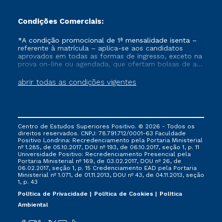
Condições Comerciais:
*A condição promocional de 1ª mensalidade isenta –
referente à matrícula – aplica-se aos candidatos
aprovados em todas as formas de ingresso, exceto na
prova on-line ou agendada, que ofertam bolsas de até
50% de desconto, ambos ingressantes no semestre
vigente, que ainda não tenham efetivado e/ou não
abrir todas as condições vigentes
tenham cancelado ou trancado sua matrícula em uma
das Instituições da Cruzeiro do Sul Educacional, no
período de um ano. Tais condições não se aplicam
aos cursos de Medicina, e também para matriculados
via FIES, Prouni e outros programas governamentais, e
Centro de Estudos Superiores Positivo. © 2026 - Todos os
não se acumula com nenhuma outra campanha
direitos reservados. CNPJ: 78.791.712/0001-63 Faculdade
ofertada pela Instituição.
Positivo Londrina: Recredenciamento pela Portaria Ministerial
nº 1.285, de 05.10.2017, DOU nº 193, de 06.10.2017, seção 1, p. 11
Universidade Positivo: Recredenciamento Presencial ​pela
Portaria Ministerial nº 169, de 03.02.2017, DOU nº 26, de
06.02.2017, seção 1, p. 15 Credenciamento EAD pela Portaria
Ministerial nº 1.071, de 01.11.2013, DOU nº 43, de 04.11.2013, seção
1, p. 43
Política de Privacidade
Política de Cookies
Política
Ambiental