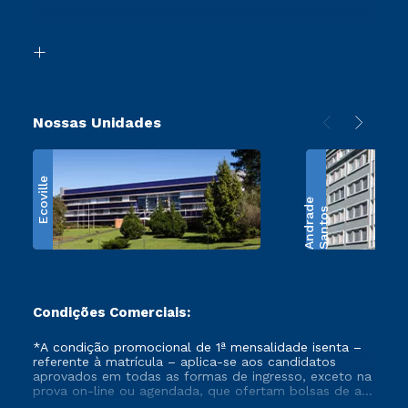
Acessibilidade
Transferência
Biblioteca
Retorne ao Curso
Nossas Unidades
Ecoville
e
S
a
n
t
o
s
A
n
d
r
a
d
Condições Comerciais:
*A condição promocional de 1ª mensalidade isenta –
referente à matrícula – aplica-se aos candidatos
aprovados em todas as formas de ingresso, exceto na
prova on-line ou agendada, que ofertam bolsas de até
50% de desconto, ambos ingressantes no semestre