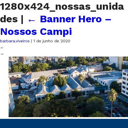
1280x424_nossas_unida
des
|
←
Banner Hero –
Nossos Campi
barbara.viveiros
|
1 de junho de 2020
←
→