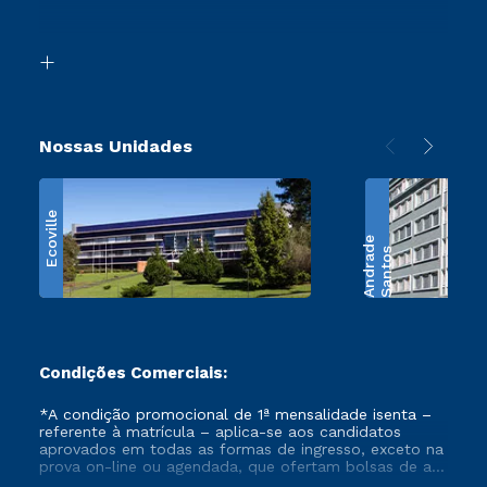
Acessibilidade
Transferência
Biblioteca
Retorne ao Curso
Nossas Unidades
Ecoville
e
S
a
n
t
o
s
A
n
d
r
a
d
Condições Comerciais:
*A condição promocional de 1ª mensalidade isenta –
referente à matrícula – aplica-se aos candidatos
aprovados em todas as formas de ingresso, exceto na
prova on-line ou agendada, que ofertam bolsas de até
50% de desconto, ambos ingressantes no semestre