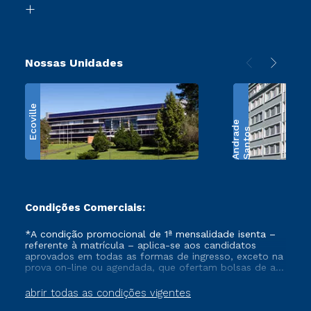
Retorne ao Curso
Nossas Unidades
Ecoville
e
S
a
n
t
o
s
A
n
d
r
a
d
Condições Comerciais:
*A condição promocional de 1ª mensalidade isenta –
referente à matrícula – aplica-se aos candidatos
aprovados em todas as formas de ingresso, exceto na
prova on-line ou agendada, que ofertam bolsas de até
50% de desconto, ambos ingressantes no semestre
vigente, que ainda não tenham efetivado e/ou não
abrir todas as condições vigentes
tenham cancelado ou trancado sua matrícula em uma