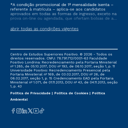
*A condição promocional de 1ª mensalidade isenta –
referente à matrícula – aplica-se aos candidatos
aprovados em todas as formas de ingresso, exceto na
prova on-line ou agendada, que ofertam bolsas de até
50% de desconto, ambos ingressantes no semestre
vigente, que ainda não tenham efetivado e/ou não
abrir todas as condições vigentes
tenham cancelado ou trancado sua matrícula em uma
das Instituições da Cruzeiro do Sul Educacional, no
período de um ano. Tais condições não se aplicam
aos cursos de Medicina, e também para matriculados
via FIES, Prouni e outros programas governamentais, e
Centro de Estudos Superiores Positivo. © 2026 - Todos os
não se acumula com nenhuma outra campanha
direitos reservados. CNPJ: 78.791.712/0001-63 Faculdade
ofertada pela Instituição.
Positivo Londrina: Recredenciamento pela Portaria Ministerial
nº 1.285, de 05.10.2017, DOU nº 193, de 06.10.2017, seção 1, p. 11
Universidade Positivo: Recredenciamento Presencial ​pela
Portaria Ministerial nº 169, de 03.02.2017, DOU nº 26, de
06.02.2017, seção 1, p. 15 Credenciamento EAD pela Portaria
Ministerial nº 1.071, de 01.11.2013, DOU nº 43, de 04.11.2013, seção
1, p. 43
Política de Privacidade
Política de Cookies
Política
Ambiental