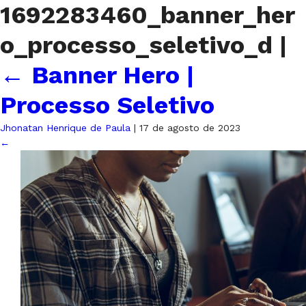
1692283460_banner_her
o_processo_seletivo_d
|
←
Banner Hero |
Processo Seletivo
Jhonatan Henrique de Paula
|
17 de agosto de 2023
←