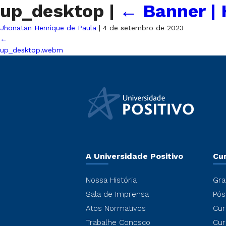
up_desktop
|
←
Banner | 
Jhonatan Henrique de Paula
|
4 de setembro de 2023
←
up_desktop.webm
A Universidade Positivo
Cu
Nossa História
Gra
Sala de Imprensa
Pós
Atos Normativos
Cur
Trabalhe Conosco
Cur