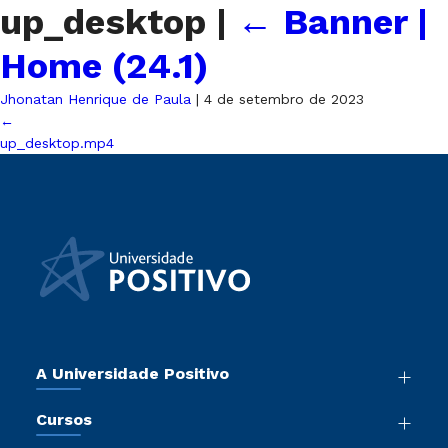
up_desktop
|
←
Banner |
Home (24.1)
Jhonatan Henrique de Paula
|
4 de setembro de 2023
←
up_desktop.mp4
A Universidade Positivo
Nossa História
Cursos
Sala de Imprensa
Graduação