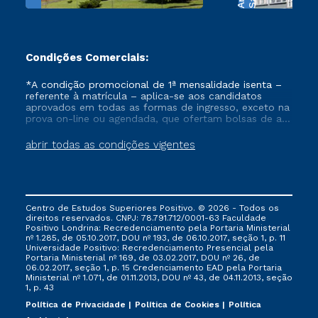
Condições Comerciais:
*A condição promocional de 1ª mensalidade isenta –
referente à matrícula – aplica-se aos candidatos
aprovados em todas as formas de ingresso, exceto na
prova on-line ou agendada, que ofertam bolsas de até
50% de desconto, ambos ingressantes no semestre
vigente, que ainda não tenham efetivado e/ou não
abrir todas as condições vigentes
tenham cancelado ou trancado sua matrícula em uma
das Instituições da Cruzeiro do Sul Educacional, no
período de um ano. Tais condições não se aplicam
aos cursos de Medicina, e também para matriculados
via FIES, Prouni e outros programas governamentais, e
Centro de Estudos Superiores Positivo. © 2026 - Todos os
não se acumula com nenhuma outra campanha
direitos reservados. CNPJ: 78.791.712/0001-63 Faculdade
ofertada pela Instituição.
Positivo Londrina: Recredenciamento pela Portaria Ministerial
nº 1.285, de 05.10.2017, DOU nº 193, de 06.10.2017, seção 1, p. 11
Universidade Positivo: Recredenciamento Presencial ​pela
Portaria Ministerial nº 169, de 03.02.2017, DOU nº 26, de
06.02.2017, seção 1, p. 15 Credenciamento EAD pela Portaria
Ministerial nº 1.071, de 01.11.2013, DOU nº 43, de 04.11.2013, seção
1, p. 43
Política de Privacidade
Política de Cookies
Política