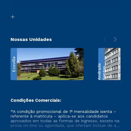
Acessibilidade
Transferência
Biblioteca
Retorne ao Curso
Nossas Unidades
Ecoville
e
S
a
n
t
o
s
A
n
d
r
a
d
Condições Comerciais:
*A condição promocional de 1ª mensalidade isenta –
referente à matrícula – aplica-se aos candidatos
aprovados em todas as formas de ingresso, exceto na
prova on-line ou agendada, que ofertam bolsas de até
50% de desconto, ambos ingressantes no semestre