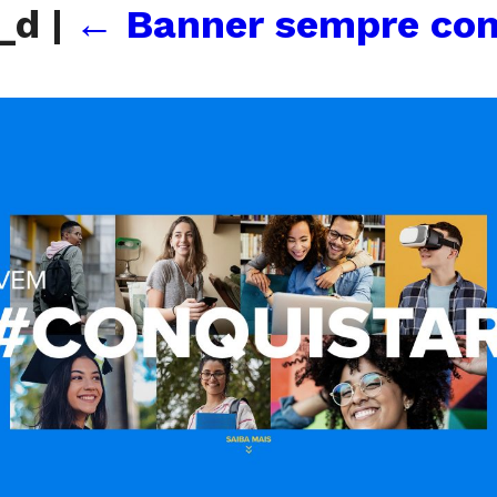
r_d
|
←
Banner sempre co