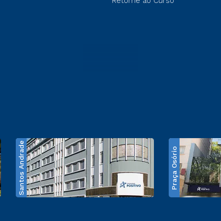
Retorne ao Curso
Santos Andrade
Praça Osório