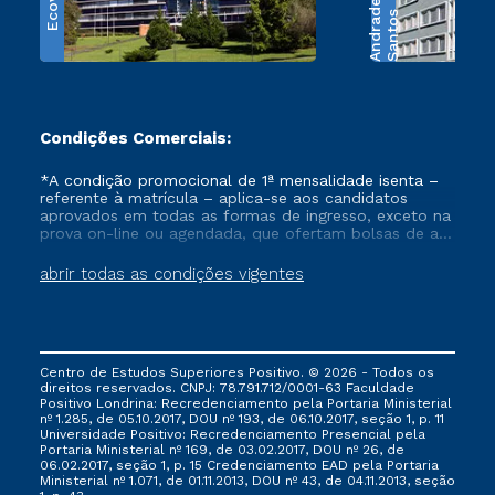
Ecoville
e
S
a
n
t
o
s
A
n
d
r
a
d
Condições Comerciais:
*A condição promocional de 1ª mensalidade isenta –
referente à matrícula – aplica-se aos candidatos
aprovados em todas as formas de ingresso, exceto na
prova on-line ou agendada, que ofertam bolsas de até
50% de desconto, ambos ingressantes no semestre
vigente, que ainda não tenham efetivado e/ou não
abrir todas as condições vigentes
tenham cancelado ou trancado sua matrícula em uma
das Instituições da Cruzeiro do Sul Educacional, no
período de um ano. Tais condições não se aplicam
aos cursos de Medicina, e também para matriculados
via FIES, Prouni e outros programas governamentais, e
Centro de Estudos Superiores Positivo. © 2026 - Todos os
não se acumula com nenhuma outra campanha
direitos reservados. CNPJ: 78.791.712/0001-63 Faculdade
ofertada pela Instituição.
Positivo Londrina: Recredenciamento pela Portaria Ministerial
nº 1.285, de 05.10.2017, DOU nº 193, de 06.10.2017, seção 1, p. 11
Universidade Positivo: Recredenciamento Presencial ​pela
Portaria Ministerial nº 169, de 03.02.2017, DOU nº 26, de
06.02.2017, seção 1, p. 15 Credenciamento EAD pela Portaria
Ministerial nº 1.071, de 01.11.2013, DOU nº 43, de 04.11.2013, seção