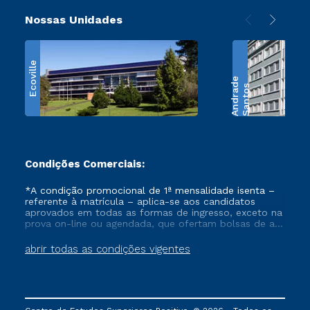
Nossas Unidades
Ecoville
e
S
a
n
t
o
s
A
n
d
r
a
d
Condições Comerciais:
*A condição promocional de 1ª mensalidade isenta –
referente à matrícula – aplica-se aos candidatos
aprovados em todas as formas de ingresso, exceto na
prova on-line ou agendada, que ofertam bolsas de até
50% de desconto, ambos ingressantes no semestre
vigente, que ainda não tenham efetivado e/ou não
abrir todas as condições vigentes
tenham cancelado ou trancado sua matrícula em uma
das Instituições da Cruzeiro do Sul Educacional, no
período de um ano. Tais condições não se aplicam
aos cursos de Medicina, e também para matriculados
via FIES, Prouni e outros programas governamentais, e