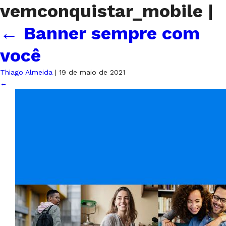
vemconquistar_mobile
|
←
Banner sempre com
você
Thiago Almeida
|
19 de maio de 2021
←