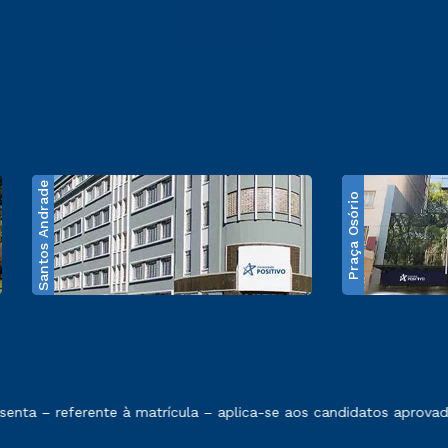
Santos Andrade
Praça Osório
e exposto no contrato de prestação de serviços
ta – referente à matrícula – aplica-se aos candidatos aprovado