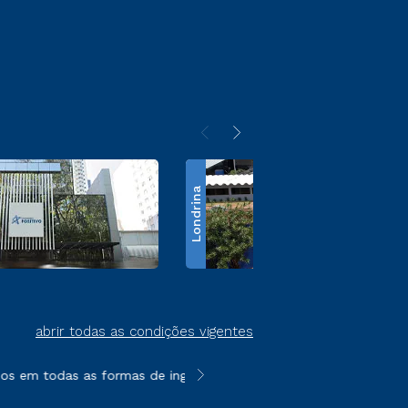
Londrina
abrir todas as condições vigentes
s em todas as formas de ingresso, exceto na prova on-line ou a
**Semipresencial é um formato do E