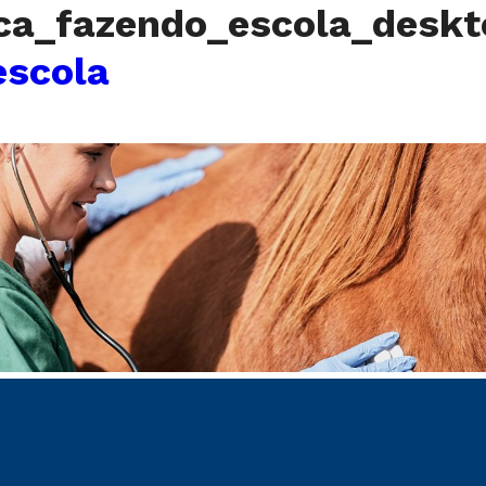
ica_fazendo_escola_desk
escola