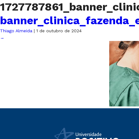
1727787861_banner_clin
banner_clinica_fazenda_
Thiago Almeida
|
1 de outubro de 2024
→