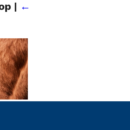
top
|
←