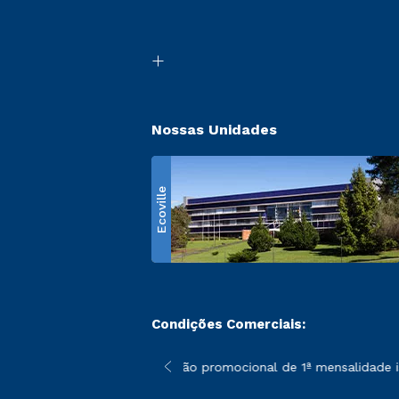
Nossas Unidades
Ecoville
Condições Comerciais:
 poderão sofrer alterações nos períodos de rematrícula conform
*A condição promocional de 1ª mensalidade isen