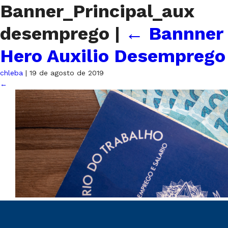
Banner_Principal_aux
desemprego
|
←
Bannner
Hero Auxilio Desemprego
chleba
|
19 de agosto de 2019
←