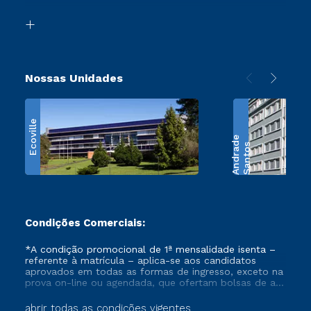
Transferência
Biblioteca
Retorne ao Curso
Nossas Unidades
Ecoville
e
S
a
n
t
o
s
A
n
d
r
a
d
Condições Comerciais:
*A condição promocional de 1ª mensalidade isenta –
referente à matrícula – aplica-se aos candidatos
aprovados em todas as formas de ingresso, exceto na
prova on-line ou agendada, que ofertam bolsas de até
50% de desconto, ambos ingressantes no semestre
vigente, que ainda não tenham efetivado e/ou não
abrir todas as condições vigentes