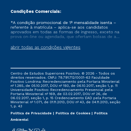
Condições Comerciais:
*A condição promocional de 1ª mensalidade isenta –
referente à matrícula – aplica-se aos candidatos
aprovados em todas as formas de ingresso, exceto na
prova on-line ou agendada, que ofertam bolsas de até
50% de desconto, ambos ingressantes no semestre
vigente, que ainda não tenham efetivado e/ou não
abrir todas as condições vigentes
tenham cancelado ou trancado sua matrícula em uma
das Instituições da Cruzeiro do Sul Educacional, no
período de um ano. Tais condições não se aplicam
aos cursos de Medicina, e também para matriculados
via FIES, Prouni e outros programas governamentais, e
Centro de Estudos Superiores Positivo. © 2026 - Todos os
não se acumula com nenhuma outra campanha
direitos reservados. CNPJ: 78.791.712/0001-63 Faculdade
ofertada pela Instituição.
Positivo Londrina: Recredenciamento pela Portaria Ministerial
nº 1.285, de 05.10.2017, DOU nº 193, de 06.10.2017, seção 1, p. 11
Universidade Positivo: Recredenciamento Presencial ​pela
Portaria Ministerial nº 169, de 03.02.2017, DOU nº 26, de
06.02.2017, seção 1, p. 15 Credenciamento EAD pela Portaria
Ministerial nº 1.071, de 01.11.2013, DOU nº 43, de 04.11.2013, seção
1, p. 43
Política de Privacidade
Política de Cookies
Política
Ambiental