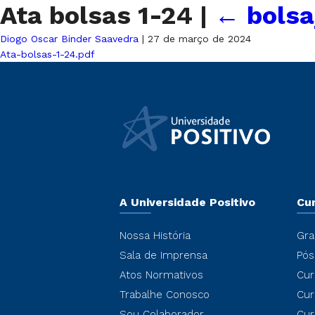
Ata bolsas 1-24
|
←
bols
Diogo Oscar Binder Saavedra
|
27 de março de 2024
Ata-bolsas-1-24.pdf
A Universidade Positivo
Cu
Nossa História
Gra
Sala de Imprensa
Pós
Atos Normativos
Cur
Trabalhe Conosco
Cur
Sou Colaborador
Cur