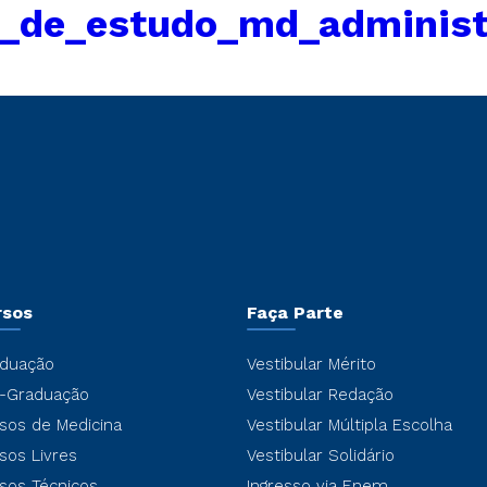
a_de_estudo_md_administ
rsos
Faça Parte
duação
Vestibular Mérito
-Graduação
Vestibular Redação
sos de Medicina
Vestibular Múltipla Escolha
sos Livres
Vestibular Solidário
sos Técnicos
Ingresso via Enem