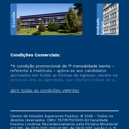
Ecoville
e
S
a
n
t
o
s
A
n
d
r
a
d
Condições Comerciais:
*A condição promocional de 1ª mensalidade isenta –
referente à matrícula – aplica-se aos candidatos
aprovados em todas as formas de ingresso, exceto na
prova on-line ou agendada, que ofertam bolsas de até
50% de desconto, ambos ingressantes no semestre
vigente, que ainda não tenham efetivado e/ou não
abrir todas as condições vigentes
tenham cancelado ou trancado sua matrícula em uma
das Instituições da Cruzeiro do Sul Educacional, no
período de um ano. Tais condições não se aplicam
aos cursos de Medicina, e também para matriculados
via FIES, Prouni e outros programas governamentais, e
Centro de Estudos Superiores Positivo. © 2026 - Todos os
não se acumula com nenhuma outra campanha
direitos reservados. CNPJ: 78.791.712/0001-63 Faculdade
ofertada pela Instituição.
Positivo Londrina: Recredenciamento pela Portaria Ministerial
nº 1.285, de 05.10.2017, DOU nº 193, de 06.10.2017, seção 1, p. 11