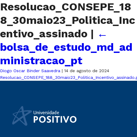
Resolucao_CONSEPE_18
8_30maio23_Politica_Inc
entivo_assinado
|
←
bolsa_de_estudo_md_ad
ministracao_pt
Diogo Oscar Binder Saavedra
|
14 de agosto de 2024
Resolucao_CONSEPE_188_30maio23_Politica_Incentivo_assinado.