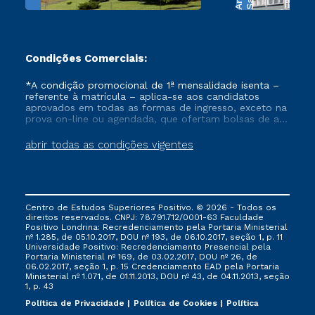
Condições Comerciais:
*A condição promocional de 1ª mensalidade isenta –
referente à matrícula – aplica-se aos candidatos
aprovados em todas as formas de ingresso, exceto na
prova on-line ou agendada, que ofertam bolsas de até
50% de desconto, ambos ingressantes no semestre
vigente, que ainda não tenham efetivado e/ou não
abrir todas as condições vigentes
tenham cancelado ou trancado sua matrícula em uma
das Instituições da Cruzeiro do Sul Educacional, no
período de um ano. Tais condições não se aplicam
aos cursos de Medicina, e também para matriculados
via FIES, Prouni e outros programas governamentais, e
Centro de Estudos Superiores Positivo. © 2026 - Todos os
não se acumula com nenhuma outra campanha
direitos reservados. CNPJ: 78.791.712/0001-63 Faculdade
ofertada pela Instituição.
Positivo Londrina: Recredenciamento pela Portaria Ministerial
nº 1.285, de 05.10.2017, DOU nº 193, de 06.10.2017, seção 1, p. 11
Universidade Positivo: Recredenciamento Presencial ​pela
Portaria Ministerial nº 169, de 03.02.2017, DOU nº 26, de
06.02.2017, seção 1, p. 15 Credenciamento EAD pela Portaria
Ministerial nº 1.071, de 01.11.2013, DOU nº 43, de 04.11.2013, seção
1, p. 43
Política de Privacidade
Política de Cookies
Política