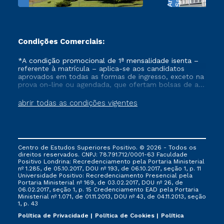
Condições Comerciais:
*A condição promocional de 1ª mensalidade isenta –
referente à matrícula – aplica-se aos candidatos
aprovados em todas as formas de ingresso, exceto na
prova on-line ou agendada, que ofertam bolsas de até
50% de desconto, ambos ingressantes no semestre
vigente, que ainda não tenham efetivado e/ou não
abrir todas as condições vigentes
tenham cancelado ou trancado sua matrícula em uma
das Instituições da Cruzeiro do Sul Educacional, no
período de um ano. Tais condições não se aplicam
aos cursos de Medicina, e também para matriculados
via FIES, Prouni e outros programas governamentais, e
Centro de Estudos Superiores Positivo. © 2026 - Todos os
não se acumula com nenhuma outra campanha
direitos reservados. CNPJ: 78.791.712/0001-63 Faculdade
ofertada pela Instituição.
Positivo Londrina: Recredenciamento pela Portaria Ministerial
nº 1.285, de 05.10.2017, DOU nº 193, de 06.10.2017, seção 1, p. 11
Universidade Positivo: Recredenciamento Presencial ​pela
Portaria Ministerial nº 169, de 03.02.2017, DOU nº 26, de
06.02.2017, seção 1, p. 15 Credenciamento EAD pela Portaria
Ministerial nº 1.071, de 01.11.2013, DOU nº 43, de 04.11.2013, seção
1, p. 43
Política de Privacidade
Política de Cookies
Política