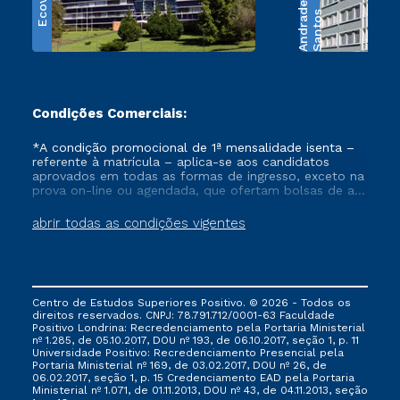
Ecoville
e
S
a
n
t
o
s
A
n
d
r
a
d
Condições Comerciais:
*A condição promocional de 1ª mensalidade isenta –
referente à matrícula – aplica-se aos candidatos
aprovados em todas as formas de ingresso, exceto na
prova on-line ou agendada, que ofertam bolsas de até
50% de desconto, ambos ingressantes no semestre
vigente, que ainda não tenham efetivado e/ou não
abrir todas as condições vigentes
tenham cancelado ou trancado sua matrícula em uma
das Instituições da Cruzeiro do Sul Educacional, no
período de um ano. Tais condições não se aplicam
aos cursos de Medicina, e também para matriculados
via FIES, Prouni e outros programas governamentais, e
Centro de Estudos Superiores Positivo. © 2026 - Todos os
não se acumula com nenhuma outra campanha
direitos reservados. CNPJ: 78.791.712/0001-63 Faculdade
ofertada pela Instituição.
Positivo Londrina: Recredenciamento pela Portaria Ministerial
nº 1.285, de 05.10.2017, DOU nº 193, de 06.10.2017, seção 1, p. 11
Universidade Positivo: Recredenciamento Presencial ​pela
Portaria Ministerial nº 169, de 03.02.2017, DOU nº 26, de
06.02.2017, seção 1, p. 15 Credenciamento EAD pela Portaria
Ministerial nº 1.071, de 01.11.2013, DOU nº 43, de 04.11.2013, seção