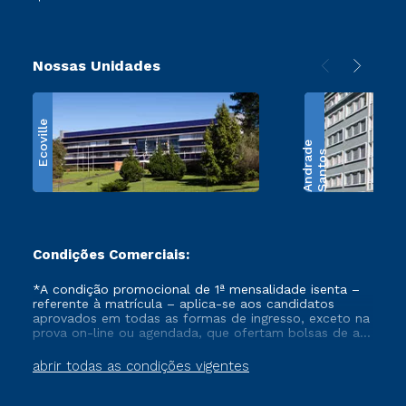
Nossas Unidades
Ecoville
e
S
a
n
t
o
s
A
n
d
r
a
d
Condições Comerciais:
*A condição promocional de 1ª mensalidade isenta –
referente à matrícula – aplica-se aos candidatos
aprovados em todas as formas de ingresso, exceto na
prova on-line ou agendada, que ofertam bolsas de até
50% de desconto, ambos ingressantes no semestre
vigente, que ainda não tenham efetivado e/ou não
abrir todas as condições vigentes
tenham cancelado ou trancado sua matrícula em uma
das Instituições da Cruzeiro do Sul Educacional, no
período de um ano. Tais condições não se aplicam