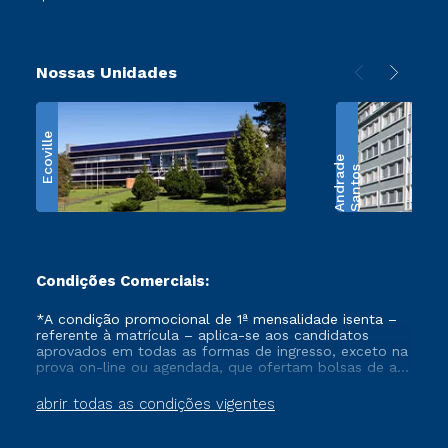
Nossas Unidades
Ecoville
e
S
a
n
t
o
s
A
n
d
r
a
d
Condições Comerciais:
*A condição promocional de 1ª mensalidade isenta –
referente à matrícula – aplica-se aos candidatos
aprovados em todas as formas de ingresso, exceto na
prova on-line ou agendada, que ofertam bolsas de até
50% de desconto, ambos ingressantes no semestre
vigente, que ainda não tenham efetivado e/ou não
abrir todas as condições vigentes
tenham cancelado ou trancado sua matrícula em uma
das Instituições da Cruzeiro do Sul Educacional, no
período de um ano. Tais condições não se aplicam