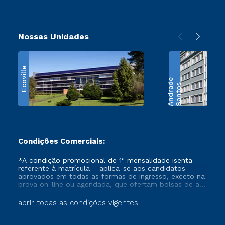
Nossas Unidades
Ecoville
e
S
a
n
t
o
s
A
n
d
r
a
d
Condições Comerciais:
*A condição promocional de 1ª mensalidade isenta –
referente à matrícula – aplica-se aos candidatos
aprovados em todas as formas de ingresso, exceto na
prova on-line ou agendada, que ofertam bolsas de até
50% de desconto, ambos ingressantes no semestre
vigente, que ainda não tenham efetivado e/ou não
abrir todas as condições vigentes
tenham cancelado ou trancado sua matrícula em uma
das Instituições da Cruzeiro do Sul Educacional, no
período de um ano. Tais condições não se aplicam