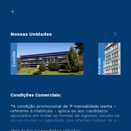
Transferência
Biblioteca
Retorne ao Curso
Nossas Unidades
Ecoville
e
S
a
n
t
o
s
A
n
d
r
a
d
Condições Comerciais:
*A condição promocional de 1ª mensalidade isenta –
referente à matrícula – aplica-se aos candidatos
aprovados em todas as formas de ingresso, exceto na
prova on-line ou agendada, que ofertam bolsas de até
50% de desconto, ambos ingressantes no semestre
vigente, que ainda não tenham efetivado e/ou não