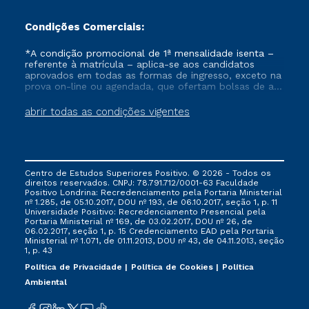
Condições Comerciais:
*A condição promocional de 1ª mensalidade isenta –
referente à matrícula – aplica-se aos candidatos
aprovados em todas as formas de ingresso, exceto na
prova on-line ou agendada, que ofertam bolsas de até
50% de desconto, ambos ingressantes no semestre
vigente, que ainda não tenham efetivado e/ou não
abrir todas as condições vigentes
tenham cancelado ou trancado sua matrícula em uma
das Instituições da Cruzeiro do Sul Educacional, no
período de um ano. Tais condições não se aplicam
aos cursos de Medicina, e também para matriculados
via FIES, Prouni e outros programas governamentais, e
Centro de Estudos Superiores Positivo. © 2026 - Todos os
não se acumula com nenhuma outra campanha
direitos reservados. CNPJ: 78.791.712/0001-63 Faculdade
ofertada pela Instituição.
Positivo Londrina: Recredenciamento pela Portaria Ministerial
nº 1.285, de 05.10.2017, DOU nº 193, de 06.10.2017, seção 1, p. 11
Universidade Positivo: Recredenciamento Presencial ​pela
Portaria Ministerial nº 169, de 03.02.2017, DOU nº 26, de
06.02.2017, seção 1, p. 15 Credenciamento EAD pela Portaria
Ministerial nº 1.071, de 01.11.2013, DOU nº 43, de 04.11.2013, seção
1, p. 43
Política de Privacidade
Política de Cookies
Política
Ambiental