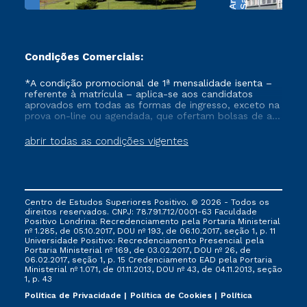
Condições Comerciais:
*A condição promocional de 1ª mensalidade isenta –
referente à matrícula – aplica-se aos candidatos
aprovados em todas as formas de ingresso, exceto na
prova on-line ou agendada, que ofertam bolsas de até
50% de desconto, ambos ingressantes no semestre
vigente, que ainda não tenham efetivado e/ou não
abrir todas as condições vigentes
tenham cancelado ou trancado sua matrícula em uma
das Instituições da Cruzeiro do Sul Educacional, no
período de um ano. Tais condições não se aplicam
aos cursos de Medicina, e também para matriculados
via FIES, Prouni e outros programas governamentais, e
Centro de Estudos Superiores Positivo. © 2026 - Todos os
não se acumula com nenhuma outra campanha
direitos reservados. CNPJ: 78.791.712/0001-63 Faculdade
ofertada pela Instituição.
Positivo Londrina: Recredenciamento pela Portaria Ministerial
nº 1.285, de 05.10.2017, DOU nº 193, de 06.10.2017, seção 1, p. 11
Universidade Positivo: Recredenciamento Presencial ​pela
Portaria Ministerial nº 169, de 03.02.2017, DOU nº 26, de
06.02.2017, seção 1, p. 15 Credenciamento EAD pela Portaria
Ministerial nº 1.071, de 01.11.2013, DOU nº 43, de 04.11.2013, seção
1, p. 43
Política de Privacidade
Política de Cookies
Política