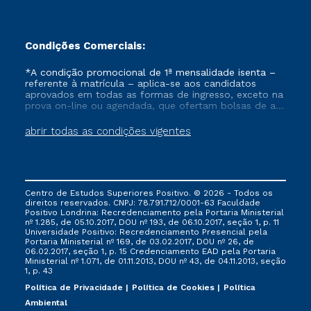
Condições Comerciais:
*A condição promocional de 1ª mensalidade isenta –
referente à matrícula – aplica-se aos candidatos
aprovados em todas as formas de ingresso, exceto na
prova on-line ou agendada, que ofertam bolsas de até
50% de desconto, ambos ingressantes no semestre
vigente, que ainda não tenham efetivado e/ou não
abrir todas as condições vigentes
tenham cancelado ou trancado sua matrícula em uma
das Instituições da Cruzeiro do Sul Educacional, no
período de um ano. Tais condições não se aplicam
aos cursos de Medicina, e também para matriculados
via FIES, Prouni e outros programas governamentais, e
Centro de Estudos Superiores Positivo. © 2026 - Todos os
não se acumula com nenhuma outra campanha
direitos reservados. CNPJ: 78.791.712/0001-63 Faculdade
ofertada pela Instituição.
Positivo Londrina: Recredenciamento pela Portaria Ministerial
nº 1.285, de 05.10.2017, DOU nº 193, de 06.10.2017, seção 1, p. 11
Universidade Positivo: Recredenciamento Presencial ​pela
Portaria Ministerial nº 169, de 03.02.2017, DOU nº 26, de
06.02.2017, seção 1, p. 15 Credenciamento EAD pela Portaria
Ministerial nº 1.071, de 01.11.2013, DOU nº 43, de 04.11.2013, seção
1, p. 43
Política de Privacidade
Política de Cookies
Política
Ambiental