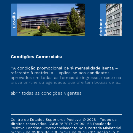
Ecoville
e
S
a
n
t
o
s
A
n
d
r
a
d
Condições Comerciais:
*A condição promocional de 1ª mensalidade isenta –
referente à matrícula – aplica-se aos candidatos
aprovados em todas as formas de ingresso, exceto na
prova on-line ou agendada, que ofertam bolsas de até
50% de desconto, ambos ingressantes no semestre
vigente, que ainda não tenham efetivado e/ou não
abrir todas as condições vigentes
tenham cancelado ou trancado sua matrícula em uma
das Instituições da Cruzeiro do Sul Educacional, no
período de um ano. Tais condições não se aplicam
aos cursos de Medicina, e também para matriculados
via FIES, Prouni e outros programas governamentais, e
Centro de Estudos Superiores Positivo. © 2026 - Todos os
não se acumula com nenhuma outra campanha
direitos reservados. CNPJ: 78.791.712/0001-63 Faculdade
ofertada pela Instituição.
Positivo Londrina: Recredenciamento pela Portaria Ministerial
nº 1.285, de 05.10.2017, DOU nº 193, de 06.10.2017, seção 1, p. 11