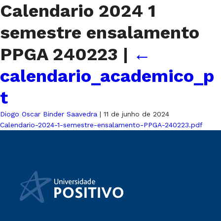
Calendario 2024 1
semestre ensalamento
PPGA 240223
|
←
calendario_academico_p
t
Diogo Oscar Binder Saavedra
|
11 de junho de 2024
Calendario-2024-1-semestre-ensalamento-PPGA-240223.pdf