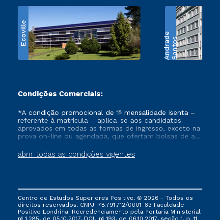
Ecoville
e
S
a
n
t
o
s
A
n
d
r
a
d
Condições Comerciais:
*A condição promocional de 1ª mensalidade isenta –
referente à matrícula – aplica-se aos candidatos
aprovados em todas as formas de ingresso, exceto na
prova on-line ou agendada, que ofertam bolsas de até
50% de desconto, ambos ingressantes no semestre
vigente, que ainda não tenham efetivado e/ou não
abrir todas as condições vigentes
tenham cancelado ou trancado sua matrícula em uma
das Instituições da Cruzeiro do Sul Educacional, no
período de um ano. Tais condições não se aplicam
aos cursos de Medicina, e também para matriculados
via FIES, Prouni e outros programas governamentais, e
Centro de Estudos Superiores Positivo. © 2026 - Todos os
não se acumula com nenhuma outra campanha
direitos reservados. CNPJ: 78.791.712/0001-63 Faculdade
ofertada pela Instituição.
Positivo Londrina: Recredenciamento pela Portaria Ministerial
nº 1.285, de 05.10.2017, DOU nº 193, de 06.10.2017, seção 1, p. 11