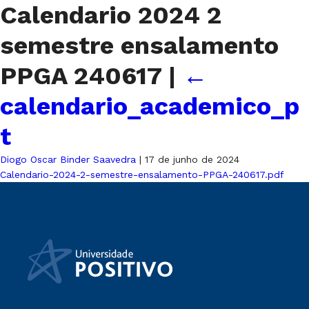
Calendario 2024 2
semestre ensalamento
PPGA 240617
|
←
calendario_academico_p
t
Diogo Oscar Binder Saavedra
|
17 de junho de 2024
Calendario-2024-2-semestre-ensalamento-PPGA-240617.pdf