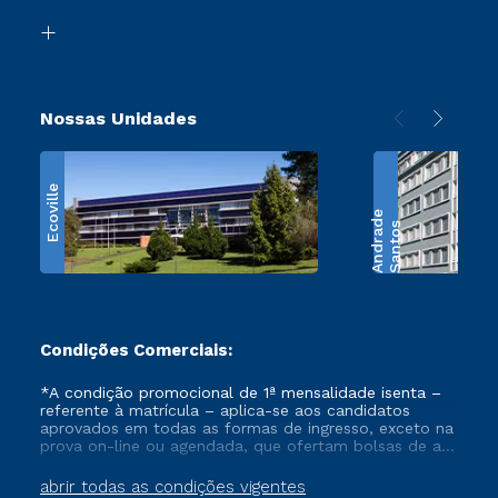
Biblioteca
Retorne ao Curso
Nossas Unidades
Ecoville
e
S
a
n
t
o
s
A
n
d
r
a
d
Condições Comerciais:
*A condição promocional de 1ª mensalidade isenta –
referente à matrícula – aplica-se aos candidatos
aprovados em todas as formas de ingresso, exceto na
prova on-line ou agendada, que ofertam bolsas de até
50% de desconto, ambos ingressantes no semestre
vigente, que ainda não tenham efetivado e/ou não
abrir todas as condições vigentes