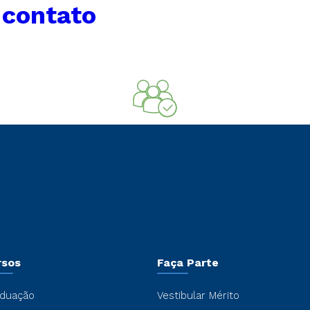
 contato
rsos
Faça Parte
duação
Vestibular Mérito