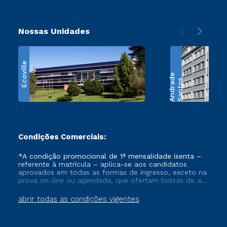
Nossas Unidades
Ecoville
e
S
a
n
t
o
s
A
n
d
r
a
d
Condições Comerciais:
*A condição promocional de 1ª mensalidade isenta –
referente à matrícula – aplica-se aos candidatos
aprovados em todas as formas de ingresso, exceto na
prova on-line ou agendada, que ofertam bolsas de até
50% de desconto, ambos ingressantes no semestre
vigente, que ainda não tenham efetivado e/ou não
abrir todas as condições vigentes
tenham cancelado ou trancado sua matrícula em uma
das Instituições da Cruzeiro do Sul Educacional, no
período de um ano. Tais condições não se aplicam