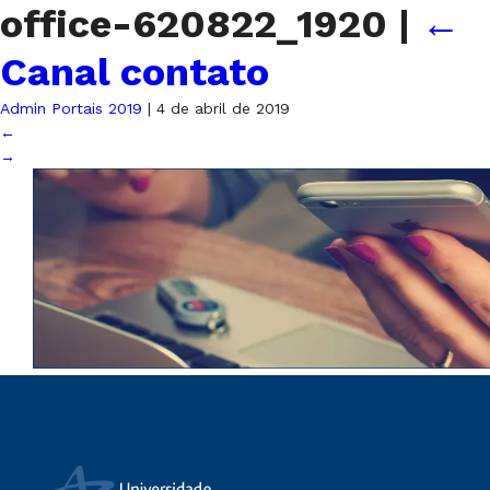
office-620822_1920
|
←
Canal contato
Admin Portais 2019
|
4 de abril de 2019
←
→