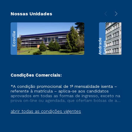
Nossas Unidades
Ecoville
e
S
a
n
t
o
s
A
n
d
r
a
d
Condições Comerciais:
*A condição promocional de 1ª mensalidade isenta –
referente à matrícula – aplica-se aos candidatos
aprovados em todas as formas de ingresso, exceto na
prova on-line ou agendada, que ofertam bolsas de até
50% de desconto, ambos ingressantes no semestre
vigente, que ainda não tenham efetivado e/ou não
abrir todas as condições vigentes
tenham cancelado ou trancado sua matrícula em uma
das Instituições da Cruzeiro do Sul Educacional, no
período de um ano. Tais condições não se aplicam
aos cursos de Medicina, e também para matriculados