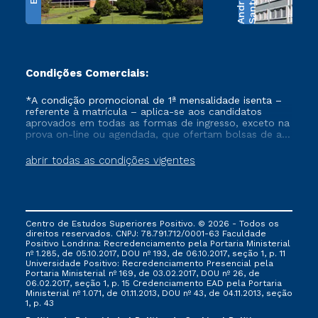
e
S
a
n
t
o
s
A
n
d
r
a
d
Condições Comerciais:
*A condição promocional de 1ª mensalidade isenta –
referente à matrícula – aplica-se aos candidatos
aprovados em todas as formas de ingresso, exceto na
prova on-line ou agendada, que ofertam bolsas de até
50% de desconto, ambos ingressantes no semestre
vigente, que ainda não tenham efetivado e/ou não
abrir todas as condições vigentes
tenham cancelado ou trancado sua matrícula em uma
das Instituições da Cruzeiro do Sul Educacional, no
período de um ano. Tais condições não se aplicam
aos cursos de Medicina, e também para matriculados
via FIES, Prouni e outros programas governamentais, e
Centro de Estudos Superiores Positivo. © 2026 - Todos os
não se acumula com nenhuma outra campanha
direitos reservados. CNPJ: 78.791.712/0001-63 Faculdade
ofertada pela Instituição.
Positivo Londrina: Recredenciamento pela Portaria Ministerial
nº 1.285, de 05.10.2017, DOU nº 193, de 06.10.2017, seção 1, p. 11
Universidade Positivo: Recredenciamento Presencial ​pela
Portaria Ministerial nº 169, de 03.02.2017, DOU nº 26, de
06.02.2017, seção 1, p. 15 Credenciamento EAD pela Portaria
Ministerial nº 1.071, de 01.11.2013, DOU nº 43, de 04.11.2013, seção
1, p. 43