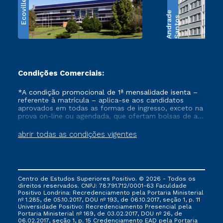
Ecoville
e
S
a
n
t
o
s
A
n
d
r
a
d
Condições Comerciais:
*A condição promocional de 1ª mensalidade isenta –
referente à matrícula – aplica-se aos candidatos
aprovados em todas as formas de ingresso, exceto na
prova on-line ou agendada, que ofertam bolsas de até
50% de desconto, ambos ingressantes no semestre
vigente, que ainda não tenham efetivado e/ou não
abrir todas as condições vigentes
tenham cancelado ou trancado sua matrícula em uma
das Instituições da Cruzeiro do Sul Educacional, no
período de um ano. Tais condições não se aplicam
aos cursos de Medicina, e também para matriculados
via FIES, Prouni e outros programas governamentais, e
Centro de Estudos Superiores Positivo. © 2026 - Todos os
não se acumula com nenhuma outra campanha
direitos reservados. CNPJ: 78.791.712/0001-63 Faculdade
ofertada pela Instituição.
Positivo Londrina: Recredenciamento pela Portaria Ministerial
nº 1.285, de 05.10.2017, DOU nº 193, de 06.10.2017, seção 1, p. 11
Universidade Positivo: Recredenciamento Presencial ​pela
Portaria Ministerial nº 169, de 03.02.2017, DOU nº 26, de
06.02.2017, seção 1, p. 15 Credenciamento EAD pela Portaria