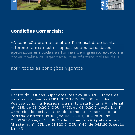
e
S
a
n
t
o
s
A
n
d
r
a
d
Condições Comerciais:
*A condição promocional de 1ª mensalidade isenta –
referente à matrícula – aplica-se aos candidatos
aprovados em todas as formas de ingresso, exceto na
prova on-line ou agendada, que ofertam bolsas de até
50% de desconto, ambos ingressantes no semestre
vigente, que ainda não tenham efetivado e/ou não
abrir todas as condições vigentes
tenham cancelado ou trancado sua matrícula em uma
das Instituições da Cruzeiro do Sul Educacional, no
período de um ano. Tais condições não se aplicam
aos cursos de Medicina, e também para matriculados
via FIES, Prouni e outros programas governamentais, e
Centro de Estudos Superiores Positivo. © 2026 - Todos os
não se acumula com nenhuma outra campanha
direitos reservados. CNPJ: 78.791.712/0001-63 Faculdade
ofertada pela Instituição.
Positivo Londrina: Recredenciamento pela Portaria Ministerial
nº 1.285, de 05.10.2017, DOU nº 193, de 06.10.2017, seção 1, p. 11
Universidade Positivo: Recredenciamento Presencial ​pela
Portaria Ministerial nº 169, de 03.02.2017, DOU nº 26, de
06.02.2017, seção 1, p. 15 Credenciamento EAD pela Portaria
Ministerial nº 1.071, de 01.11.2013, DOU nº 43, de 04.11.2013, seção
1, p. 43