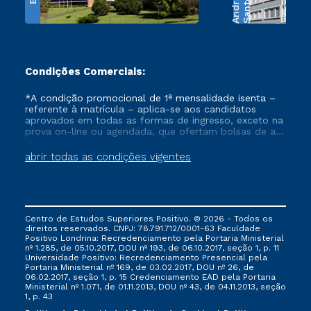
e
S
a
n
t
o
s
A
n
d
r
a
d
Condições Comerciais:
*A condição promocional de 1ª mensalidade isenta –
referente à matrícula – aplica-se aos candidatos
aprovados em todas as formas de ingresso, exceto na
prova on-line ou agendada, que ofertam bolsas de até
50% de desconto, ambos ingressantes no semestre
vigente, que ainda não tenham efetivado e/ou não
abrir todas as condições vigentes
tenham cancelado ou trancado sua matrícula em uma
das Instituições da Cruzeiro do Sul Educacional, no
período de um ano. Tais condições não se aplicam
aos cursos de Medicina, e também para matriculados
via FIES, Prouni e outros programas governamentais, e
Centro de Estudos Superiores Positivo. © 2026 - Todos os
não se acumula com nenhuma outra campanha
direitos reservados. CNPJ: 78.791.712/0001-63 Faculdade
ofertada pela Instituição.
Positivo Londrina: Recredenciamento pela Portaria Ministerial
nº 1.285, de 05.10.2017, DOU nº 193, de 06.10.2017, seção 1, p. 11
Universidade Positivo: Recredenciamento Presencial ​pela
Portaria Ministerial nº 169, de 03.02.2017, DOU nº 26, de
06.02.2017, seção 1, p. 15 Credenciamento EAD pela Portaria
Ministerial nº 1.071, de 01.11.2013, DOU nº 43, de 04.11.2013, seção
1, p. 43