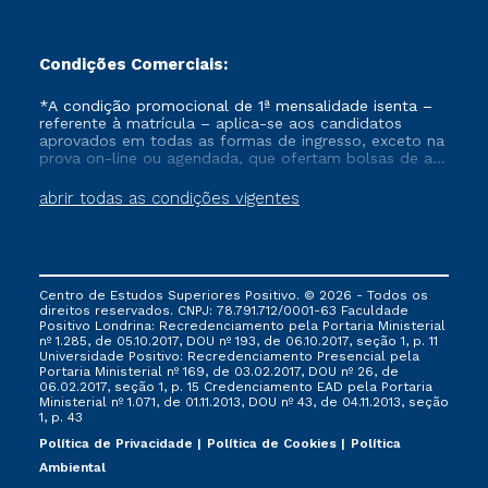
Condições Comerciais:
*A condição promocional de 1ª mensalidade isenta –
referente à matrícula – aplica-se aos candidatos
aprovados em todas as formas de ingresso, exceto na
prova on-line ou agendada, que ofertam bolsas de até
50% de desconto, ambos ingressantes no semestre
vigente, que ainda não tenham efetivado e/ou não
abrir todas as condições vigentes
tenham cancelado ou trancado sua matrícula em uma
das Instituições da Cruzeiro do Sul Educacional, no
período de um ano. Tais condições não se aplicam
aos cursos de Medicina, e também para matriculados
via FIES, Prouni e outros programas governamentais, e
Centro de Estudos Superiores Positivo. © 2026 - Todos os
não se acumula com nenhuma outra campanha
direitos reservados. CNPJ: 78.791.712/0001-63 Faculdade
ofertada pela Instituição.
Positivo Londrina: Recredenciamento pela Portaria Ministerial
nº 1.285, de 05.10.2017, DOU nº 193, de 06.10.2017, seção 1, p. 11
Universidade Positivo: Recredenciamento Presencial ​pela
Portaria Ministerial nº 169, de 03.02.2017, DOU nº 26, de
06.02.2017, seção 1, p. 15 Credenciamento EAD pela Portaria
Ministerial nº 1.071, de 01.11.2013, DOU nº 43, de 04.11.2013, seção
1, p. 43
Política de Privacidade
Política de Cookies
Política
Ambiental