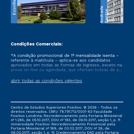
Ecoville
e
S
a
n
t
o
s
A
n
d
r
a
d
Condições Comerciais:
*A condição promocional de 1ª mensalidade isenta –
referente à matrícula – aplica-se aos candidatos
aprovados em todas as formas de ingresso, exceto na
prova on-line ou agendada, que ofertam bolsas de até
50% de desconto, ambos ingressantes no semestre
vigente, que ainda não tenham efetivado e/ou não
abrir todas as condições vigentes
tenham cancelado ou trancado sua matrícula em uma
das Instituições da Cruzeiro do Sul Educacional, no
período de um ano. Tais condições não se aplicam
aos cursos de Medicina, e também para matriculados
via FIES, Prouni e outros programas governamentais, e
Centro de Estudos Superiores Positivo. © 2026 - Todos os
não se acumula com nenhuma outra campanha
direitos reservados. CNPJ: 78.791.712/0001-63 Faculdade
ofertada pela Instituição.
Positivo Londrina: Recredenciamento pela Portaria Ministerial
nº 1.285, de 05.10.2017, DOU nº 193, de 06.10.2017, seção 1, p. 11
Universidade Positivo: Recredenciamento Presencial ​pela
Portaria Ministerial nº 169, de 03.02.2017, DOU nº 26, de
06.02.2017, seção 1, p. 15 Credenciamento EAD pela Portaria