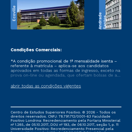
Ecoville
e
S
a
n
t
o
s
A
n
d
r
a
d
Condições Comerciais:
*A condição promocional de 1ª mensalidade isenta –
referente à matrícula – aplica-se aos candidatos
aprovados em todas as formas de ingresso, exceto na
prova on-line ou agendada, que ofertam bolsas de até
50% de desconto, ambos ingressantes no semestre
vigente, que ainda não tenham efetivado e/ou não
abrir todas as condições vigentes
tenham cancelado ou trancado sua matrícula em uma
das Instituições da Cruzeiro do Sul Educacional, no
período de um ano. Tais condições não se aplicam
aos cursos de Medicina, e também para matriculados
via FIES, Prouni e outros programas governamentais, e
Centro de Estudos Superiores Positivo. © 2026 - Todos os
não se acumula com nenhuma outra campanha
direitos reservados. CNPJ: 78.791.712/0001-63 Faculdade
ofertada pela Instituição.
Positivo Londrina: Recredenciamento pela Portaria Ministerial
nº 1.285, de 05.10.2017, DOU nº 193, de 06.10.2017, seção 1, p. 11
Universidade Positivo: Recredenciamento Presencial ​pela