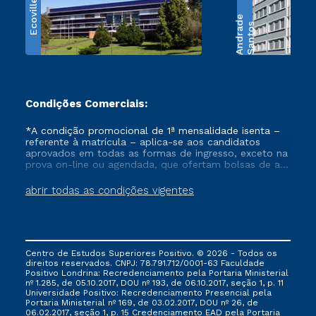
Ecoville
e
S
a
n
t
o
s
A
n
d
r
a
d
Condições Comerciais:
*A condição promocional de 1ª mensalidade isenta –
referente à matrícula – aplica-se aos candidatos
aprovados em todas as formas de ingresso, exceto na
prova on-line ou agendada, que ofertam bolsas de até
50% de desconto, ambos ingressantes no semestre
vigente, que ainda não tenham efetivado e/ou não
abrir todas as condições vigentes
tenham cancelado ou trancado sua matrícula em uma
das Instituições da Cruzeiro do Sul Educacional, no
período de um ano. Tais condições não se aplicam
aos cursos de Medicina, e também para matriculados
via FIES, Prouni e outros programas governamentais, e
Centro de Estudos Superiores Positivo. © 2026 - Todos os
não se acumula com nenhuma outra campanha
direitos reservados. CNPJ: 78.791.712/0001-63 Faculdade
ofertada pela Instituição.
Positivo Londrina: Recredenciamento pela Portaria Ministerial
nº 1.285, de 05.10.2017, DOU nº 193, de 06.10.2017, seção 1, p. 11
Universidade Positivo: Recredenciamento Presencial ​pela
Portaria Ministerial nº 169, de 03.02.2017, DOU nº 26, de
06.02.2017, seção 1, p. 15 Credenciamento EAD pela Portaria