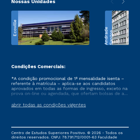
Nossas Unidades
Ecoville
e
S
a
n
t
o
s
A
n
d
r
a
d
Condições Comerciais:
*A condição promocional de 1ª mensalidade isenta –
referente à matrícula – aplica-se aos candidatos
aprovados em todas as formas de ingresso, exceto na
prova on-line ou agendada, que ofertam bolsas de até
50% de desconto, ambos ingressantes no semestre
vigente, que ainda não tenham efetivado e/ou não
abrir todas as condições vigentes
tenham cancelado ou trancado sua matrícula em uma
das Instituições da Cruzeiro do Sul Educacional, no
período de um ano. Tais condições não se aplicam
aos cursos de Medicina, e também para matriculados
via FIES, Prouni e outros programas governamentais, e
Centro de Estudos Superiores Positivo. © 2026 - Todos os
não se acumula com nenhuma outra campanha
direitos reservados. CNPJ: 78.791.712/0001-63 Faculdade
ofertada pela Instituição.